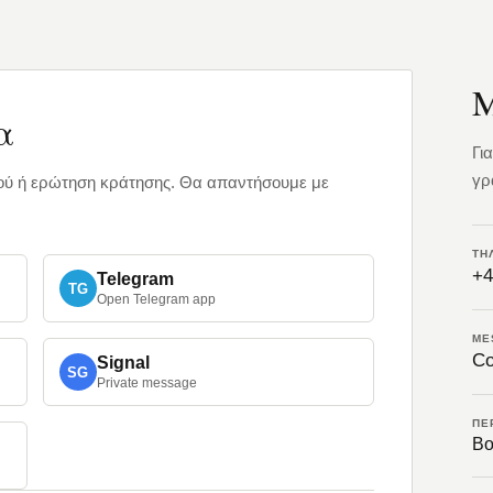
Μ
α
Γι
γρ
διού ή ερώτηση κράτησης. Θα απαντήσουμε με
ΤΗ
+4
Telegram
TG
Open Telegram app
ME
Co
Signal
SG
Private message
ΠΕ
Βο