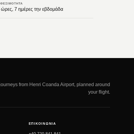
ΑΘΕΣΙΜΌΤΗΤΑ
 ώρες, 7 ημέρες την εβδομάδα
 journeys from Henri Coanda Airport, planned around
your flight.
ΕΠΙΚΟΙΝΩΝΊΑ
+40 720 841 841