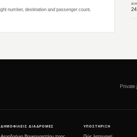
ΔΙ
light number, destination and passenger count.
24
Private
ΔΗΜΟΦΙΛΕΊΣ ΔΙΑΔΡΟΜΈΣ
ΥΠΟΣΤΉΡΙΞΗ
Αεροδρόμιο Βουκουρεστίου προς
Πώς λειτουργεί