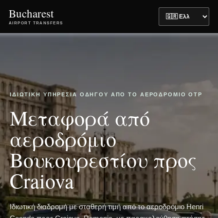
Bucharest
AIRPORT TRANSFERS
ΙΔΙΩΤΙΚΉ ΥΠΗΡΕΣΊΑ ΟΔΗΓΟΎ ΑΠΌ ΤΟ ΑΕΡΟΔΡΌΜΙΟ OTP
Μεταφορά από
αεροδρόμιο
Βουκουρεστίου προς
Craiova
Ιδιωτική διαδρομή με σταθερή τιμή από το αεροδρόμιο Henri