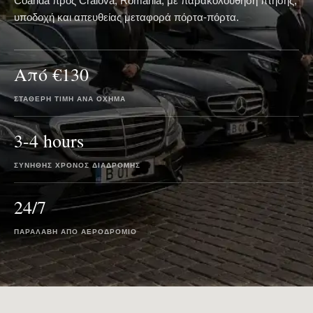
Coanda προς Craiova, Romania, με παρακολούθηση πτήσης,
υποδοχή και απευθείας μεταφορά πόρτα-πόρτα.
Από €130
ΣΤΑΘΕΡΉ ΤΙΜΉ ΑΝΆ ΌΧΗΜΑ
3-4 hours
ΣΥΝΉΘΗΣ ΧΡΌΝΟΣ ΔΙΑΔΡΟΜΉΣ
24/7
ΠΑΡΑΛΑΒΉ ΑΠΌ ΑΕΡΟΔΡΌΜΙΟ