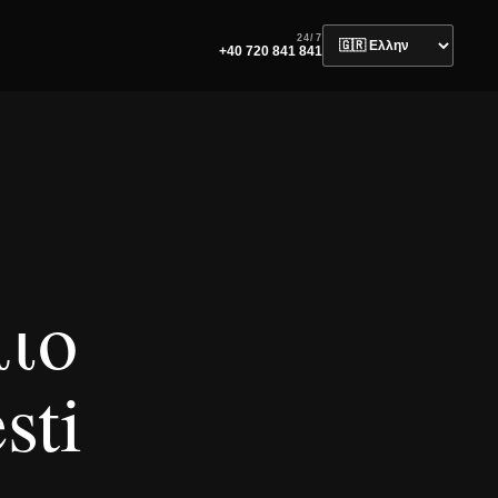
24/7
+40 720 841 841
ιο
sti