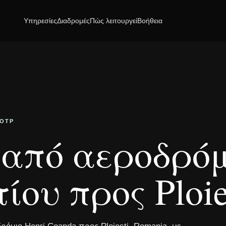
Υπηρεσίες
Διαδρομές
Πώς λειτουργεί
Βοήθεια
 OTP
από αεροδρόμ
ου προς Ploie