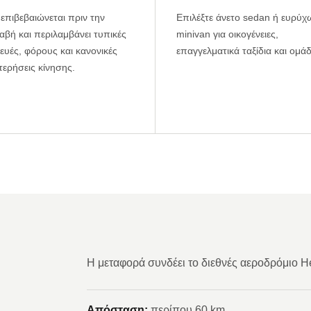
 επιβεβαιώνεται πριν την
Επιλέξτε άνετο sedan ή ευρύ
βή και περιλαμβάνει τυπικές
minivan για οικογένειες,
υές, φόρους και κανονικές
επαγγελματικά ταξίδια και ομάδ
ερήσεις κίνησης.
Η μεταφορά συνδέει το διεθνές αεροδρόμιο He
Απόσταση:
περίπου 60 km