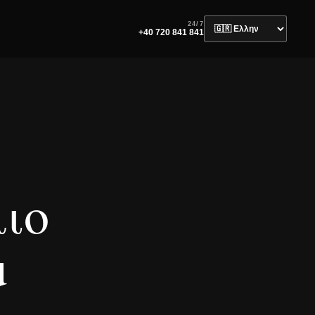
24/7
+40 720 841 841
ιο
u