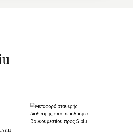
iu
ivan