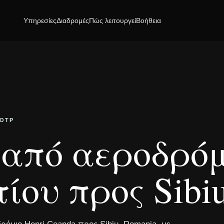
Υπηρεσίες
Διαδρομές
Πώς λειτουργεί
Βοήθεια
 OTP
από αεροδρόμ
ίου προς Sibi