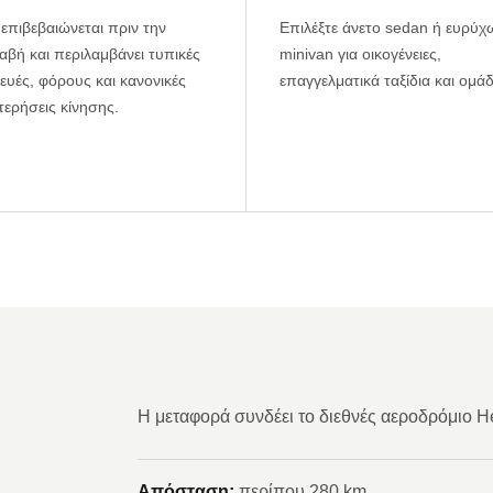
 επιβεβαιώνεται πριν την
Επιλέξτε άνετο sedan ή ευρύ
βή και περιλαμβάνει τυπικές
minivan για οικογένειες,
υές, φόρους και κανονικές
επαγγελματικά ταξίδια και ομάδ
ερήσεις κίνησης.
Η μεταφορά συνδέει το διεθνές αεροδρόμιο He
Απόσταση:
περίπου 280 km