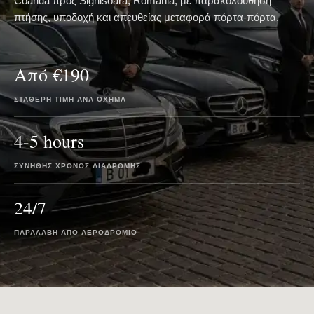
Coanda προς Sighisoara, Romania, με παρακολούθηση
πτήσης, υποδοχή και απευθείας μεταφορά πόρτα-πόρτα.
Από €190
ΣΤΑΘΕΡΉ ΤΙΜΉ ΑΝΆ ΌΧΗΜΑ
4-5 hours
ΣΥΝΉΘΗΣ ΧΡΌΝΟΣ ΔΙΑΔΡΟΜΉΣ
24/7
ΠΑΡΑΛΑΒΉ ΑΠΌ ΑΕΡΟΔΡΌΜΙΟ