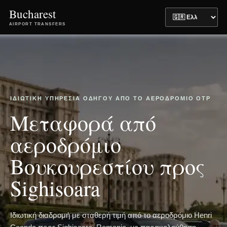
Bucharest
AIRPORT TRANSFERS
ΙΔΙΩΤΙΚΉ ΥΠΗΡΕΣΊΑ ΟΔΗΓΟΎ ΑΠΌ ΤΟ ΑΕΡΟΔΡΌΜΙΟ OTP
Μεταφορά από
αεροδρόμιο
Βουκουρεστίου προς
Sighisoara
Ιδιωτική διαδρομή με σταθερή τιμή από το αεροδρόμιο Henri