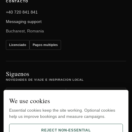
CONTACTO
+40 720 841 841
Messaging support
Bucharest, Romania
Licenciado
Pagos multiples
Siguenos
NOVEDADES DE VIAJE E INSPIRACION LOCAL
Facebook
Instagram
We use cookies
Essential cookies keep the site working. Optional cookies
TripAdvisor
YouTube
help us improve bookings and measure campaigns.
WhatsApp
REJECT NON-ESSENTIAL