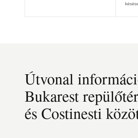
késése
Útvonal informác
Bukarest repülőté
és Costinesti közö