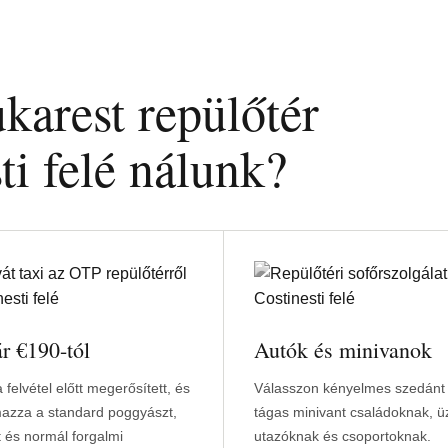
karest repülőtér
ti felé nálunk?
ár €190-tól
Autók és minivanok
 felvétel előtt megerősített, és
Válasszon kényelmes szedánt
mazza a standard poggyászt,
tágas minivant családoknak, üz
 és normál forgalmi
utazóknak és csoportoknak.