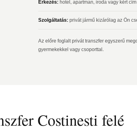
Érkezés:
hotel, apartman, iroda vagy kért cím 
Szolgáltatás:
privát jármű kizárólag az Ön cs
Az előre foglalt privát transzfer egyszerű me
gyermekekkel vagy csoporttal.
szfer Costinesti felé