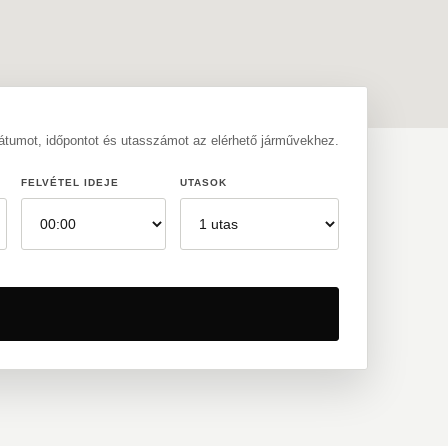
dátumot, időpontot és utasszámot az elérhető járművekhez.
FELVÉTEL IDEJE
UTASOK