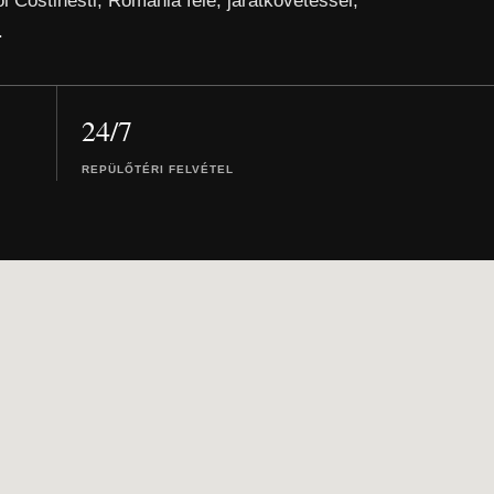
ől Costinesti, Romania felé, járatkövetéssel,
.
24/7
REPÜLŐTÉRI FELVÉTEL