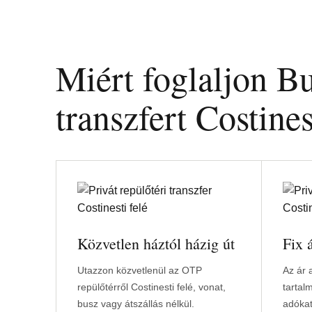
Miért foglaljon Bu
transzfert Costines
Közvetlen háztól házig út
Fix 
Utazzon közvetlenül az OTP
Az ár a
repülőtérről Costinesti felé, vonat,
tartal
busz vagy átszállás nélkül.
adókat