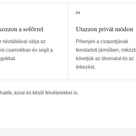
kozzon a sofőrrel
Utazzon privát módon
r névtáblával várja az
Pihenjen a csoportjának
si csarnokban és segít a
fenntartott járműben, miköz
gokkal.
követjük az útvonalat és az
érkezést.
atók, korai és késői felvételekkel is.