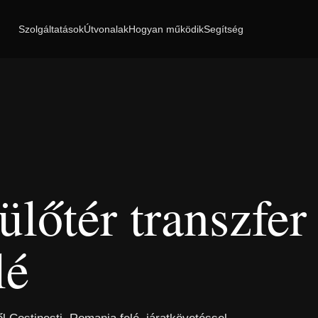
Szolgáltatások
Útvonalak
Hogyan működik
Segítség
ülőtér transzfer
lé