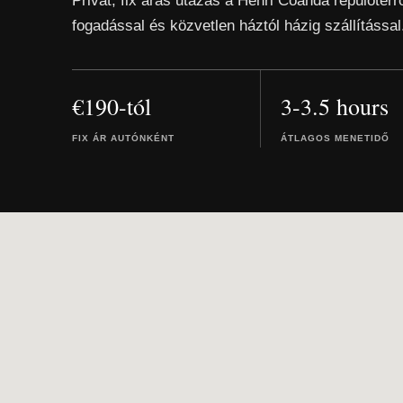
Privát, fix áras utazás a Henri Coanda repülőtérr
fogadással és közvetlen háztól házig szállítással
€190-tól
3-3.5 hours
FIX ÁR AUTÓNKÉNT
ÁTLAGOS MENETIDŐ