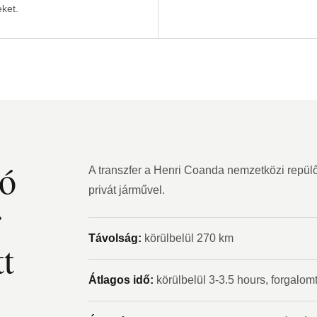
ket.
ió
A transzfer a Henri Coanda nemzetközi repülőt
privát járművel.
r
Távolság:
körülbelül 270 km
tt
Átlagos idő:
körülbelül 3-3.5 hours, forgalom