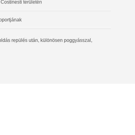
Costinesti területén
oportjának
goldás repülés után, különösen poggyásszal,