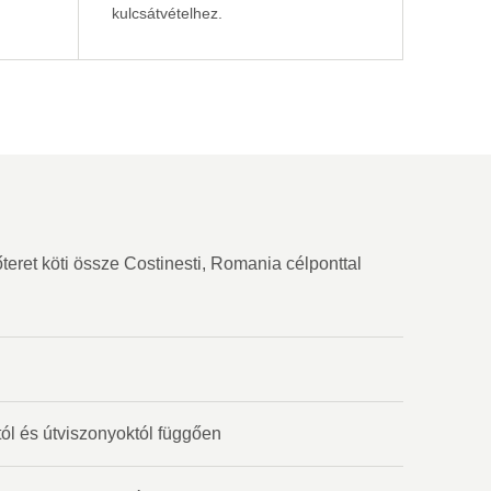
kulcsátvételhez.
eret köti össze Costinesti, Romania célponttal
tól és útviszonyoktól függően