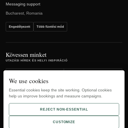
Messaging support
Bucharest, Romania
Engedélyezett
Több fizetési mód
Kövessen minket
UTAZÁSI HÍREK ÉS HELYI INSPIRÁCIÓ
Facebook
Instagram
We use cookies
Essential cookies keep the site working. Optional cookies
TripAdvisor
YouTube
help us improve bookings and measure campaigns.
WhatsApp
REJECT NON-ESSENTIAL
CUSTOMIZE