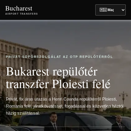
Bucharest
AIRPORT TRANSFERS
PRIVÁT SOFŐRSZOLGÁLAT AZ OTP REPÜLŐTÉRRŐL
Bukarest repülőtér
transzfer Ploiesti felé
Privát, fix áras utazás a Henri Coanda repülőtérről Ploiesti,
Romania felé, járatkövetéssel, fogadással és közvetlen háztól
házig szállítással.