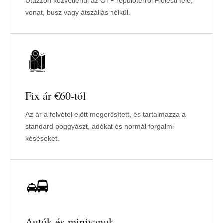
Utazzon közvetlenül az OTP repülőtérről Ploiesti felé,
vonat, busz vagy átszállás nélkül.
Fix ár €60-tól
Az ár a felvétel előtt megerősített, és tartalmazza a
standard poggyászt, adókat és normál forgalmi
késéseket.
Autók és minivanok