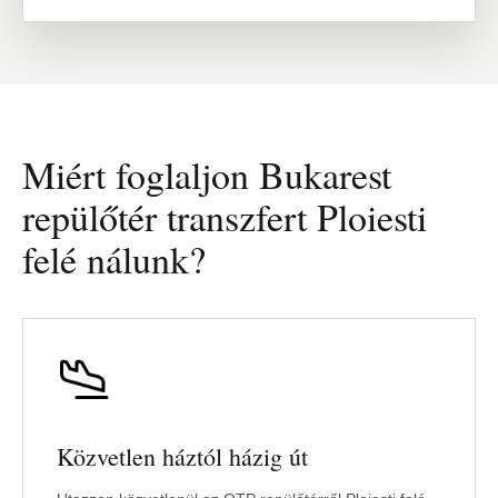
Miért foglaljon Bukarest
repülőtér transzfert Ploiesti
felé nálunk?
Közvetlen háztól házig út