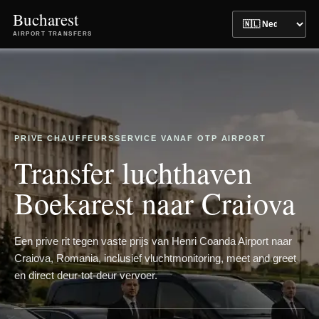
Bucharest
AIRPORT TRANSFERS
PRIVE CHAUFFEURSSERVICE VANAF OTP AIRPORT
Transfer luchthaven
Boekarest naar Craiova
Een prive rit tegen vaste prijs van Henri Coanda Airport naar
Craiova, Romania, inclusief vluchtmonitoring, meet and greet
en direct deur-tot-deur vervoer.