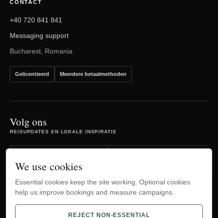
CONTACT
+40 720 841 841
Messaging support
Bucharest, Romania
Gelicentieerd
Meerdere betaalmethoden
Volg ons
REISUPDATES EN LOKALE INSPIRATIE
Facebook
Instagram
We use cookies
Essential cookies keep the site working. Optional cookies
TripAdvisor
YouTube
help us improve bookings and measure campaigns.
WhatsApp
REJECT NON-ESSENTIAL