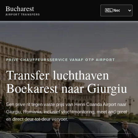
Bucharest
AIRPORT TRANSFERS
PRIVE CHAUFFEURSSERVICE VANAF OTP AIRPORT
Transfer luchthaven
Boekarest naar Giurgiu
Een prive rit tegen vaste prijs van Henri Coanda Airport naar
Giurgiu, Romania, inclusief vluchtmonitoring, meet and greet
en direct deur-tot-deur vervoer.