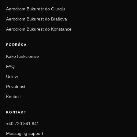
Aerodrom Bukurešt do Giurgiu
Aerodrom Bukurešt do Brašova
Aerodrom Bukurešt do Konstance
PODRŠKA
Kako funkcioniše
FAQ
Uslovi
Privatnost
Kontakt
KONTAKT
+40 720 841 841
Messaging support