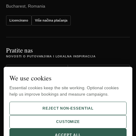
Bucharest, Romania
Licencirano
Više načina plaćanja
Pratite nas
NOVOSTI O PUTOVANJIMA I LOKALNA INSPIRACIJA
Facebook
Instagram
We use cookies
Essential cookies keep the site working. Optional cookies
TripAdvisor
YouTube
help us improve bookings and measure campaigns.
WhatsApp
REJECT NON-ESSENTIAL
CUSTOMIZE
© 2012-2026 Bucharest Airport Transfers.
ACCEPT ALL