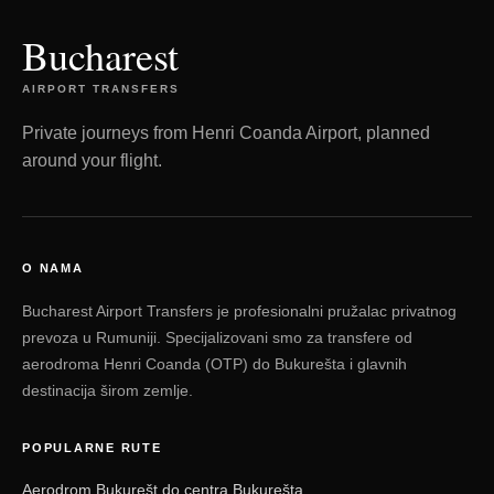
Bucharest
AIRPORT TRANSFERS
Private journeys from Henri Coanda Airport, planned
around your flight.
O NAMA
Bucharest Airport Transfers je profesionalni pružalac privatnog
prevoza u Rumuniji. Specijalizovani smo za transfere od
aerodroma Henri Coanda (OTP) do Bukurešta i glavnih
destinacija širom zemlje.
POPULARNE RUTE
Aerodrom Bukurešt do centra Bukurešta