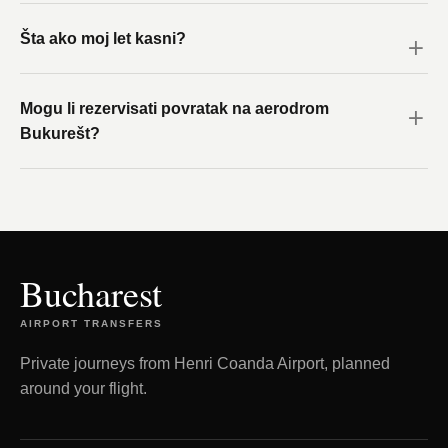
Šta ako moj let kasni?
Mogu li rezervisati povratak na aerodrom
Bukurešt?
Bucharest
AIRPORT TRANSFERS
Private journeys from Henri Coanda Airport, planned
around your flight.