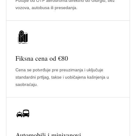
Putujte od OTP aerodroma direktno do Giurgiu, bez
vozova, autobusa ili presedanja.
Fiksna cena od €80
Cena se potvrđuje pre preuzimanja i uključuje
standardni prtljag, takse i uobičajena kašnjenja u
saobraćaju.
Automobili i minivanovi