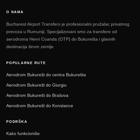
O NAMA
Bucharest Airport Transfers je profesionalni pružalac privatnog
prevoza u Rumuniji. Specijalizovani smo za transfere od
aerodroma Henri Coanda (OTP) do Bukurešta i glavnih
destinacija širom zemlje.
POPULARNE RUTE
Aerodrom Bukurešt do centra Bukurešta
Aerodrom Bukurešt do Giurgiu
Aerodrom Bukurešt do Brašova
Aerodrom Bukurešt do Konstance
PODRŠKA
Kako funkcioniše