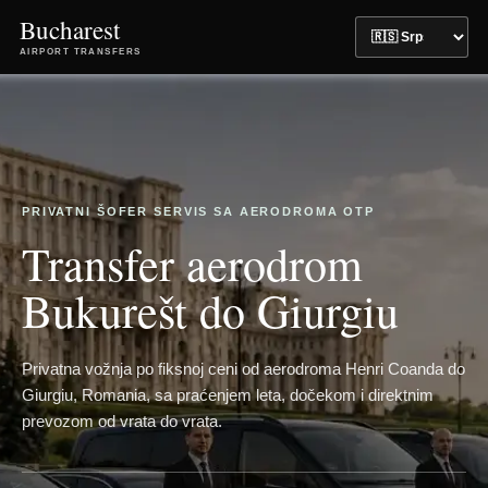
Bucharest
AIRPORT TRANSFERS
PRIVATNI ŠOFER SERVIS SA AERODROMA OTP
Transfer aerodrom
Bukurešt do Giurgiu
Privatna vožnja po fiksnoj ceni od aerodroma Henri Coanda do
Giurgiu, Romania, sa praćenjem leta, dočekom i direktnim
prevozom od vrata do vrata.