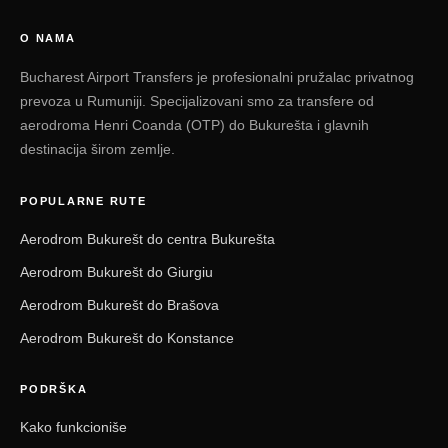
O NAMA
Bucharest Airport Transfers je profesionalni pružalac privatnog
prevoza u Rumuniji. Specijalizovani smo za transfere od
aerodroma Henri Coanda (OTP) do Bukurešta i glavnih
destinacija širom zemlje.
POPULARNE RUTE
Aerodrom Bukurešt do centra Bukurešta
Aerodrom Bukurešt do Giurgiu
Aerodrom Bukurešt do Brašova
Aerodrom Bukurešt do Konstance
PODRŠKA
Kako funkcioniše