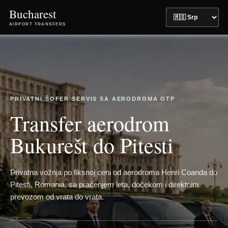
Bucharest
AIRPORT TRANSFERS
PRIVATNI ŠOFER SERVIS SA AERODROMA OTP
Transfer aerodrom
Bukurešt do Pitesti
Privatna vožnja po fiksnoj ceni od aerodroma Henri Coanda do
Pitesti, Romania, sa praćenjem leta, dočekom i direktnim
prevozom od vrata do vrata.