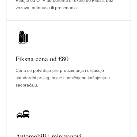
Putujte od OTP aerodroma direktno do Pitesti, bez
vozova, autobusa ili presedanja.
Fiksna cena od €80
Cena se potvrđuje pre preuzimanja i uključuje
standardni prtljag, takse i uobičajena kašnjenja u
saobraćaju.
Automobili i minivanovi