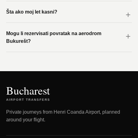
Šta ako moj let kasni?
Mogu li rezervisati povratak na aerodrom
Bukurešt?
Bucharest
AIRPORT TRANSFERS
Private journeys from Henri Coanda Airport, planned
around your flight.