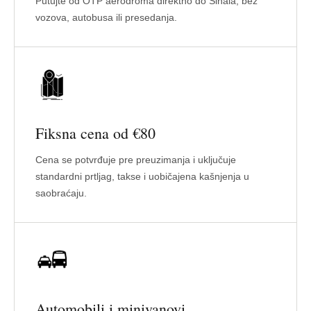
Putujte od OTP aerodroma direktno do Sinaia, bez
vozova, autobusa ili presedanja.
Fiksna cena od €80
Cena se potvrđuje pre preuzimanja i uključuje
standardni prtljag, takse i uobičajena kašnjenja u
saobraćaju.
Automobili i minivanovi