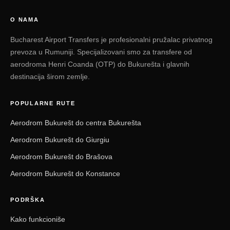
O NAMA
Bucharest Airport Transfers je profesionalni pružalac privatnog
prevoza u Rumuniji. Specijalizovani smo za transfere od
aerodroma Henri Coanda (OTP) do Bukurešta i glavnih
destinacija širom zemlje.
POPULARNE RUTE
Aerodrom Bukurešt do centra Bukurešta
Aerodrom Bukurešt do Giurgiu
Aerodrom Bukurešt do Brašova
Aerodrom Bukurešt do Konstance
PODRŠKA
Kako funkcioniše