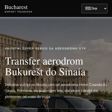
Bucharest
AIRPORT TRANSFERS
PRIVATNI ŠOFER SERVIS SA AERODROMA OTP
Transfer aerodrom
Bukurešt do Sinaia
Privatna vožnja po fiksnoj ceni od aerodroma Henri Coanda do
Sinaia, Romania, sa praćenjem leta, dočekom i direktnim
prevozom od vrata do vrata.