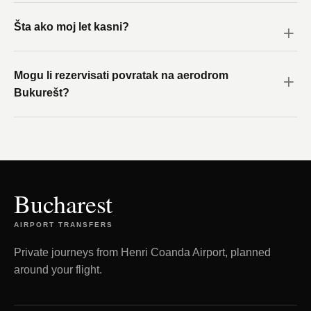
Šta ako moj let kasni?
Mogu li rezervisati povratak na aerodrom
Bukurešt?
Bucharest
AIRPORT TRANSFERS
Private journeys from Henri Coanda Airport, planned
around your flight.