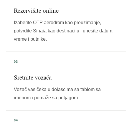
Rezervišite online
Izaberite OTP aerodrom kao preuzimanje,
potvrdite Sinaia kao destinaciju i unesite datum,
vreme i putnike.
Sretnite vozača
Vozač vas čeka u dolascima sa tablom sa
imenom i pomaže sa prtljagom.