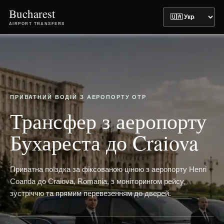
Bucharest
AIRPORT TRANSFERS
ПРИВАТНИЙ ВОДІЙ З АЕРОПОРТУ OTP
Трансфер з аеропорту
Бухареста до Craiova
Приватна поїздка за фіксованою ціною з аеропорту Henri
Coanda до Craiova, Romania, з моніторингом рейсу,
зустріччю та прямим перевезенням до дверей.