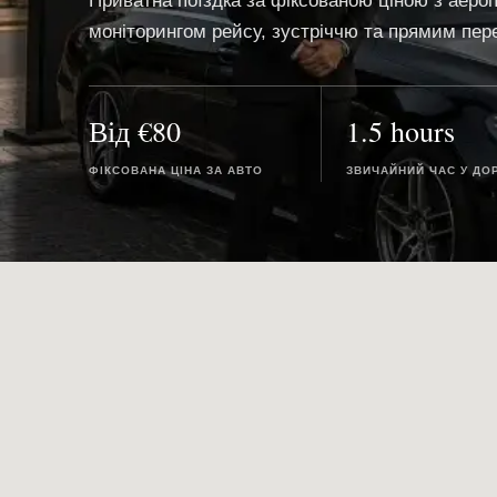
Приватна поїздка за фіксованою ціною з аероп
моніторингом рейсу, зустріччю та прямим пер
Від €80
1.5 hours
ФІКСОВАНА ЦІНА ЗА АВТО
ЗВИЧАЙНИЙ ЧАС У ДО