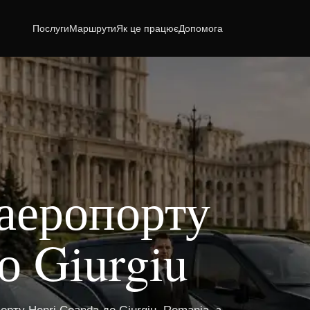
Послуги
Маршрути
Як це працює
Допомога
 аеропорту
о Giurgiu