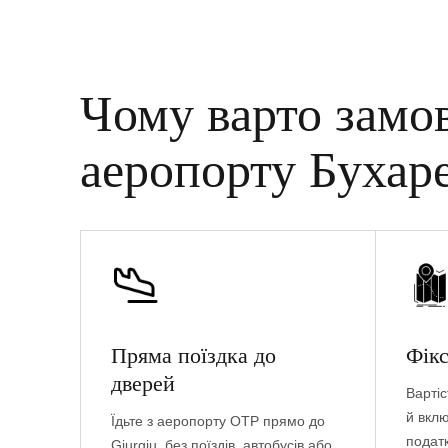
Чому варто замо
аеропорту Бухаре
Пряма поїздка до
Фікс
дверей
Вартіс
й вкл
Їдьте з аеропорту OTP прямо до
податк
Giurgiu, без поїздів, автобусів або