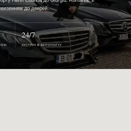
орту Henri Coanda до Giurgiu, Romania, з
евезенням до дверей.
24/7
РОЗІ
ЗУСТРІЧ В АЕРОПОРТУ