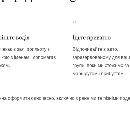
ріньте водія
Їдьте приватно
чекає в залі прильоту з
Відпочивайте в авто,
чкою з іменем і допомагає
зарезервованому для ваш
ажем.
групи, поки ми стежимо за
маршрутом і прибуттям.
на оформити одночасно, включно з ранніми та пізніми под