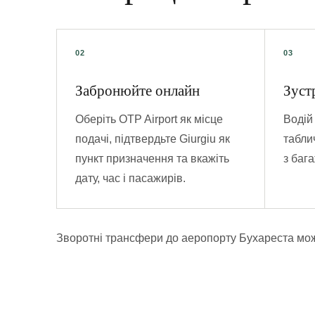
Забронюйте онлайн
Зуст
Оберіть OTP Airport як місце
Водій 
подачі, підтвердьте Giurgiu як
табли
пункт призначення та вкажіть
з баг
дату, час і пасажирів.
Зворотні трансфери до аеропорту Бухареста мож