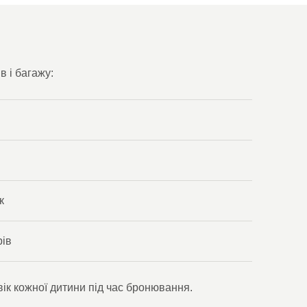
в і багажу:
к
рів
 вік кожної дитини під час бронювання.