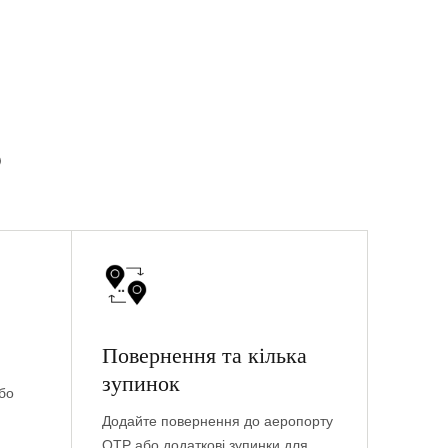
?
Повернення та кілька
зупинок
бо
Додайте повернення до аеропорту
OTP або додаткові зупинки для