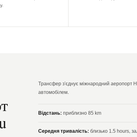
у.
Трансфер з'єднує міжнародний аеропорт He
автомобілем.
рт
Відстань:
приблизно 85 km
u
Середня тривалість:
близько 1.5 hours, з