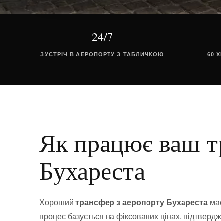
24/7
ЗУСТРІЧ В АЕРОПОРТУ З ТАБЛИЧКОЮ
60 
Як працює ваш т
Бухареста
Хороший
трансфер з аеропорту Бухареста
має
процес базується на фіксованих цінах, підтвердж