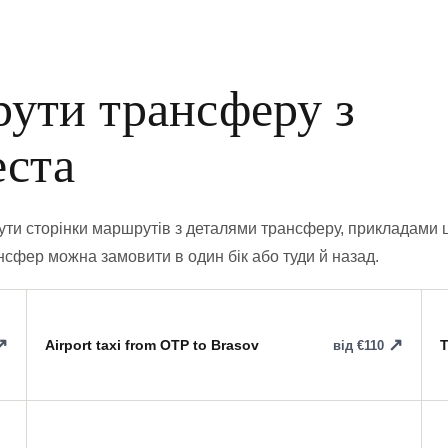
ути трансферу з
еста
ти сторінки маршрутів з деталями трансферу, прикладами ц
сфер можна замовити в один бік або туди й назад.
Airport taxi from OTP to Brasov
T
від €110