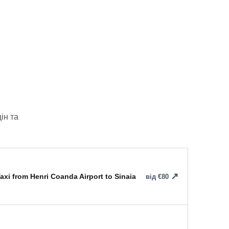
ін та
axi from Henri Coanda Airport to Sinaia
від €80