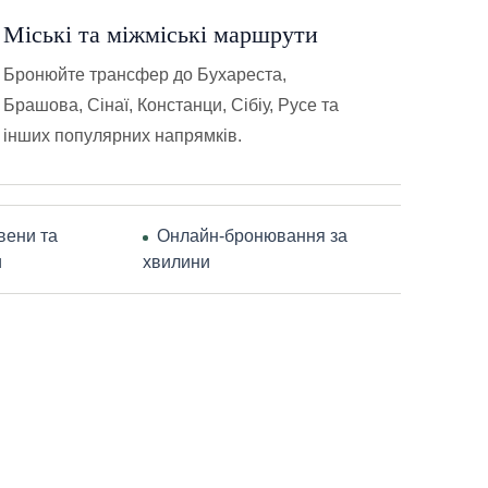
Міські та міжміські маршрути
Бронюйте трансфер до Бухареста,
Брашова, Сінаї, Констанци, Сібіу, Русе та
інших популярних напрямків.
вени та
Онлайн-бронювання за
и
хвилини