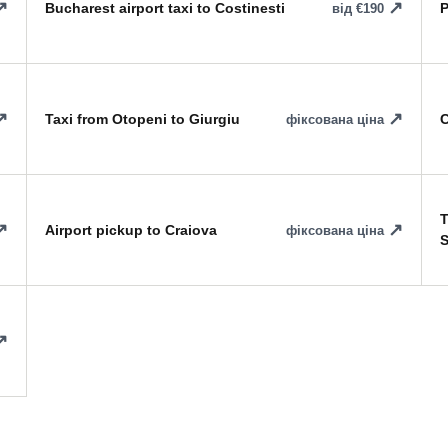
Bucharest airport taxi to Costinesti
P
від €190
Taxi from Otopeni to Giurgiu
C
фіксована ціна
T
Airport pickup to Craiova
фіксована ціна
S