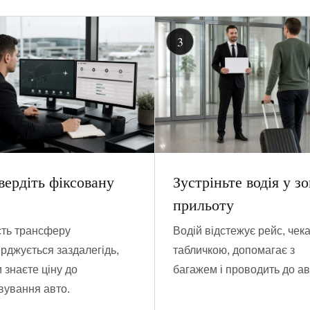
вердіть фіксовану
Зустріньте водія у зо
прильоту
сть трансферу
Водій відстежує рейс, чека
ерджується заздалегідь,
табличкою, допомагає з
 знаєте ціну до
багажем і проводить до ав
вування авто.