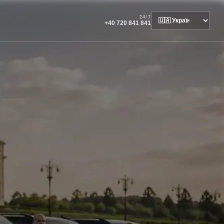
24/7
+40 720 841 841