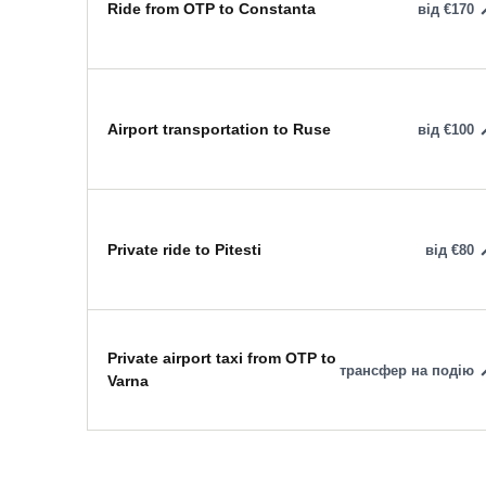
Ride from OTP to Constanta
від €170
Airport transportation to Ruse
від €100
Private ride to Pitesti
від €80
Private airport taxi from OTP to
трансфер на подію
Varna