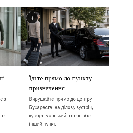
ні
Їдьте прямо до пункту
призначення
є з
Вирушайте прямо до центру
Бухареста, на ділову зустріч,
то.
курорт, морський готель або
інший пункт.