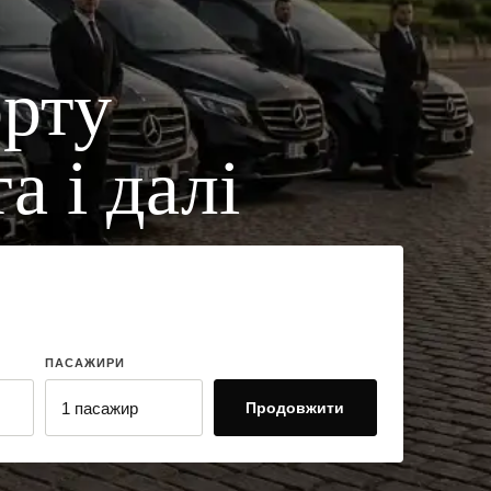
орту
а і далі
ПАСАЖИРИ
Продовжити