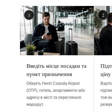
Введіть місце посадки та
Підт
пункт призначення
ціну
Оберіть Henri Coanda Airport
Варті
(OTP), готель, апартаменти або
підтв
адресу в місті та перегляньте
тож ви
маршрут.
резер