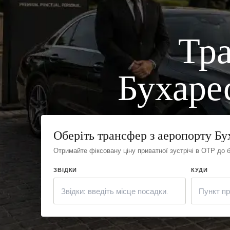
Тра
Бухарес
Оберіть трансфер з аеропорту Бу
Отримайте фіксовану ціну приватної зустрічі в OTP до 
ЗВІДКИ
КУДИ