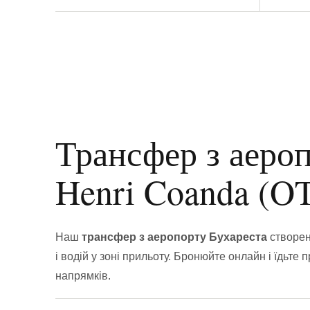
Трансфер з аеро
Henri Coanda (O
Наш
трансфер з аеропорту Бухареста
створен
і водій у зоні прильоту. Бронюйте онлайн і їдьте 
напрямків.