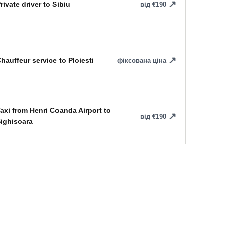
rivate driver to Sibiu
від €190
hauffeur service to Ploiesti
фіксована ціна
axi from Henri Coanda Airport to
від €190
ighisoara