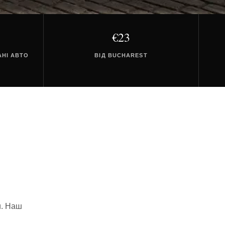
€23
АНІ АВТО
ВІД BUCHAREST
и. Наш