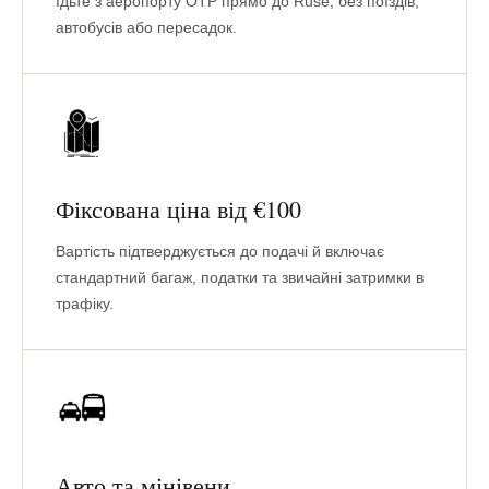
Їдьте з аеропорту OTP прямо до Ruse, без поїздів,
автобусів або пересадок.
Фіксована ціна від €100
Вартість підтверджується до подачі й включає
стандартний багаж, податки та звичайні затримки в
трафіку.
Авто та мінівени