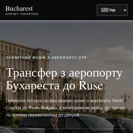
Bucharest
AIRPORT TRANSFERS
ПРИВАТНИЙ ВОДІЙ З АЕРОПОРТУ OTP
Трансфер з аеропорту
Бухареста до Ruse
Приватна поїздка за фіксованою ціною з аеропорту Henri
Coanda до Ruse, Bulgaria, з моніторингом рейсу, зустріччю
та прямим перевезенням до дверей.