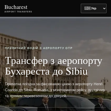
Bucharest
AIRPORT TRANSFERS
ПРИВАТНИЙ ВОДІЙ З АЕРОПОРТУ OTP
Трансфер з аеропорту
Бухареста до Sibiu
Приватна поїздка за фіксованою ціною з аеропорту Henri
Coanda до Sibiu, Romania, з моніторингом рейсу, зустріччю
та прямим перевезенням до дверей.