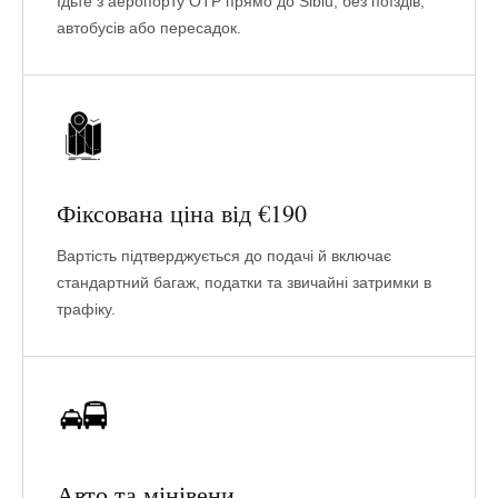
Їдьте з аеропорту OTP прямо до Sibiu, без поїздів,
автобусів або пересадок.
Фіксована ціна від €190
Вартість підтверджується до подачі й включає
стандартний багаж, податки та звичайні затримки в
трафіку.
Авто та мінівени