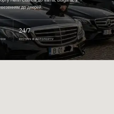
рту Henri Coanda до Varna, Bulgaria, з
евезенням до дверей.
24/7
РОЗІ
ЗУСТРІЧ В АЕРОПОРТУ