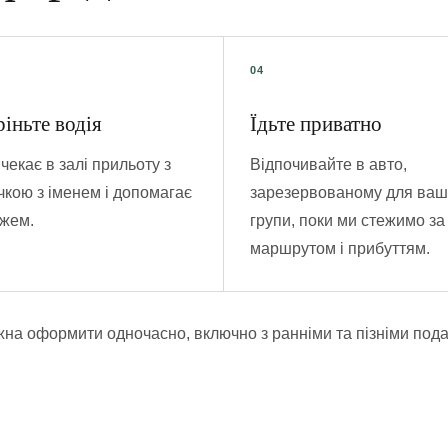
ріньте водія
Їдьте приватно
чекає в залі прильоту з
Відпочивайте в авто,
чкою з іменем і допомагає
зарезервованому для ваш
ажем.
групи, поки ми стежимо за
маршрутом і прибуттям.
на оформити одночасно, включно з ранніми та пізніми под