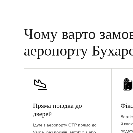
Чому варто замо
аеропорту Бухаре
Пряма поїздка до
Фікс
дверей
Вартіс
й вкл
Їдьте з аеропорту OTP прямо до
податк
Varna, без поїздів, автобусів або