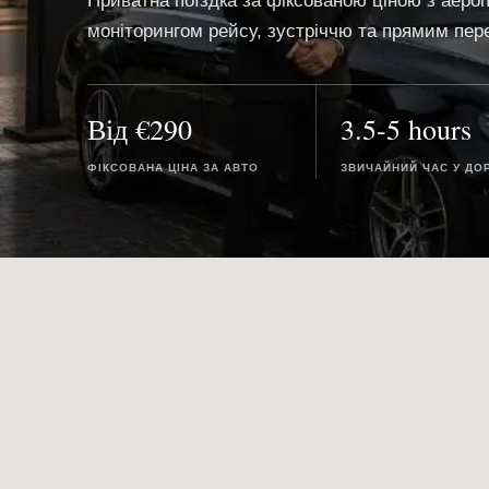
Приватна поїздка за фіксованою ціною з аеропо
моніторингом рейсу, зустріччю та прямим пер
Від €290
3.5-5 hours
ФІКСОВАНА ЦІНА ЗА АВТО
ЗВИЧАЙНИЙ ЧАС У ДО