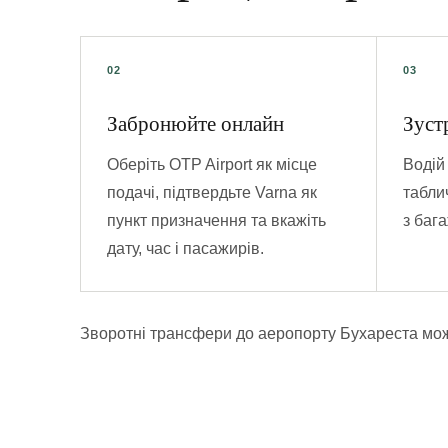
Забронюйте онлайн
Зуст
Оберіть OTP Airport як місце
Водій 
подачі, підтвердьте Varna як
табли
пункт призначення та вкажіть
з баг
дату, час і пасажирів.
Зворотні трансфери до аеропорту Бухареста мож