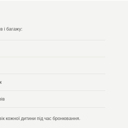
в і багажу:
к
рів
 вік кожної дитини під час бронювання.