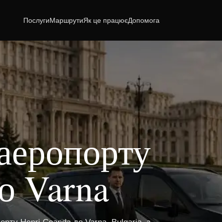
Послуги
Маршрути
Як це працює
Допомога
 аеропорту
о Varna