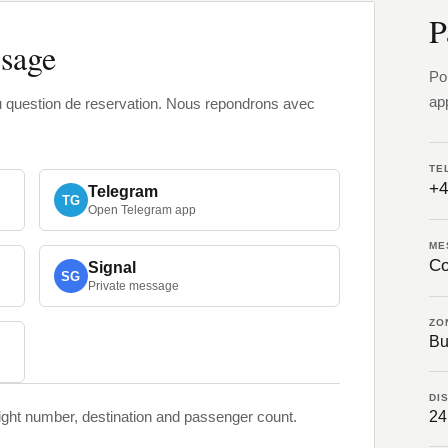
P
sage
Po
ap
ou question de reservation. Nous repondrons avec
TE
+4
Telegram
TG
Open Telegram app
ME
Co
Signal
SG
Private message
ZO
Bu
DI
light number, destination and passenger count.
24