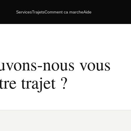
Services
Trajets
Comment ca marche
Aide
vons-nous vous
re trajet ?