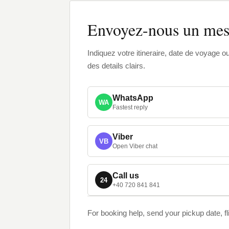
Envoyez-nous un mes
Indiquez votre itineraire, date de voyage 
des details clairs.
WhatsApp
WA
Fastest reply
Viber
VB
Open Viber chat
Call us
24
+40 720 841 841
For booking help, send your pickup date, f