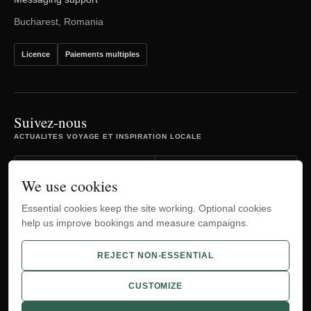
Bucharest, Romania
Licence
Paiements multiples
Suivez-nous
ACTUALITES VOYAGE ET INSPIRATION LOCALE
Facebook
Instagram
We use cookies
Essential cookies keep the site working. Optional cookies
TripAdvisor
YouTube
help us improve bookings and measure campaigns.
WhatsApp
REJECT NON-ESSENTIAL
CUSTOMIZE