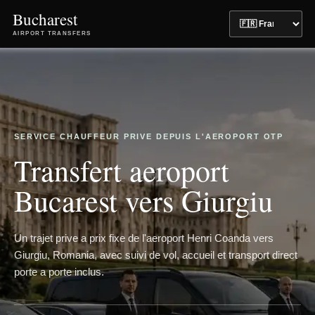
Bucharest
AIRPORT TRANSFERS
SERVICE CHAUFFEUR PRIVE DEPUIS L'AEROPORT OTP
Transfert aeroport
Bucarest vers Giurgiu
Un trajet prive a prix fixe de l'aeroport Henri Coanda vers
Giurgiu, Romania, avec suivi de vol, accueil et transport direct
porte a porte inclus.