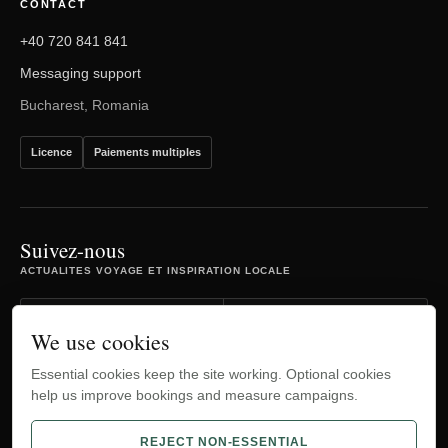
CONTACT
+40 720 841 841
Messaging support
Bucharest, Romania
Licence
Paiements multiples
Suivez-nous
ACTUALITES VOYAGE ET INSPIRATION LOCALE
Facebook
Instagram
We use cookies
Essential cookies keep the site working. Optional cookies
TripAdvisor
YouTube
help us improve bookings and measure campaigns.
WhatsApp
REJECT NON-ESSENTIAL