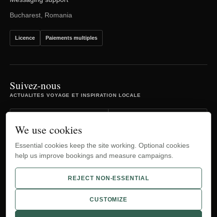
Bucharest, Romania
Licence
Paiements multiples
Suivez-nous
ACTUALITES VOYAGE ET INSPIRATION LOCALE
Facebook
Instagram
We use cookies
Essential cookies keep the site working. Optional cookies
TripAdvisor
YouTube
help us improve bookings and measure campaigns.
WhatsApp
REJECT NON-ESSENTIAL
CUSTOMIZE