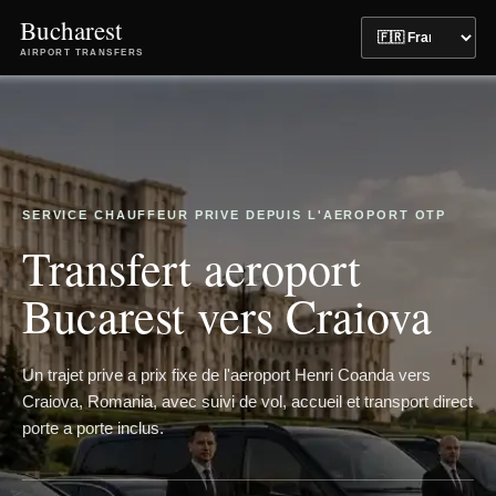
Bucharest
AIRPORT TRANSFERS
SERVICE CHAUFFEUR PRIVE DEPUIS L'AEROPORT OTP
Transfert aeroport
Bucarest vers Craiova
Un trajet prive a prix fixe de l'aeroport Henri Coanda vers
Craiova, Romania, avec suivi de vol, accueil et transport direct
porte a porte inclus.