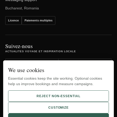
Bucharest, Romania
Licence
Paiements multiples
Suivez-nous
ACTUALITES VOYAGE ET INSPIRATION LOCALE
Facebook
Instagram
We use cookies
Essential cookies keep the site working. Optional cookies
TripAdvisor
YouTube
help us improve bookings and measure campaigns.
WhatsApp
REJECT NON-ESSENTIAL
CUSTOMIZE