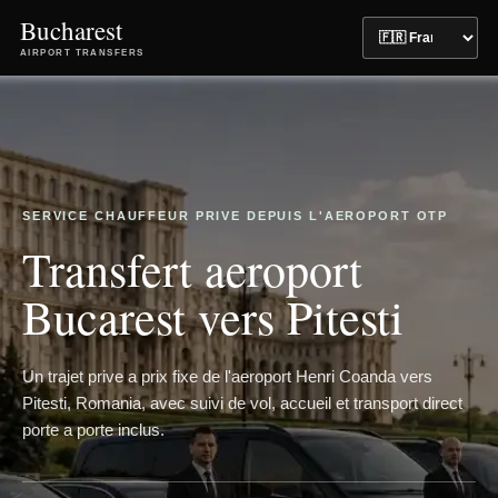
Bucharest
AIRPORT TRANSFERS
SERVICE CHAUFFEUR PRIVE DEPUIS L'AEROPORT OTP
Transfert aeroport
Bucarest vers Pitesti
Un trajet prive a prix fixe de l'aeroport Henri Coanda vers
Pitesti, Romania, avec suivi de vol, accueil et transport direct
porte a porte inclus.