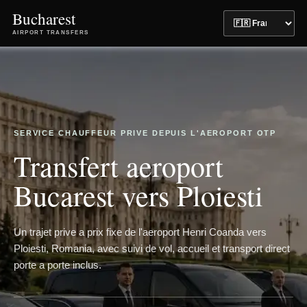
Bucharest
AIRPORT TRANSFERS
SERVICE CHAUFFEUR PRIVE DEPUIS L'AEROPORT OTP
Transfert aeroport
Bucarest vers Ploiesti
Un trajet prive a prix fixe de l'aeroport Henri Coanda vers
Ploiesti, Romania, avec suivi de vol, accueil et transport direct
porte a porte inclus.