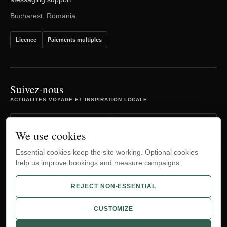
Bucharest, Romania
Licence
Paiements multiples
Suivez-nous
ACTUALITES VOYAGE ET INSPIRATION LOCALE
Facebook
Instagram
We use cookies
Essential cookies keep the site working. Optional cookies
TripAdvisor
YouTube
help us improve bookings and measure campaigns.
WhatsApp
REJECT NON-ESSENTIAL
CUSTOMIZE