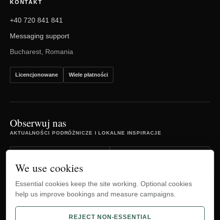
KONTAKT
+40 720 841 841
Messaging support
Bucharest, Romania
Licencjonowane
Wiele płatności
Obserwuj nas
AKTUALNOŚCI PODRÓŻNICZE I LOKALNE INSPIRACJE
Facebook
Instagram
We use cookies
Essential cookies keep the site working. Optional cookies
TripAdvisor
YouTube
help us improve bookings and measure campaigns.
WhatsApp
REJECT NON-ESSENTIAL