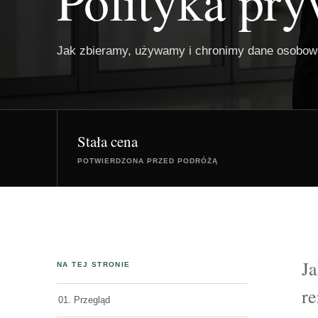
Polityka pry
Jak zbieramy, używamy i chronimy dane osobow
Stała cena
POTWIERDZONA PRZED PODRÓŻĄ
Ja
NA TEJ STRONIE
re
01. Przegląd