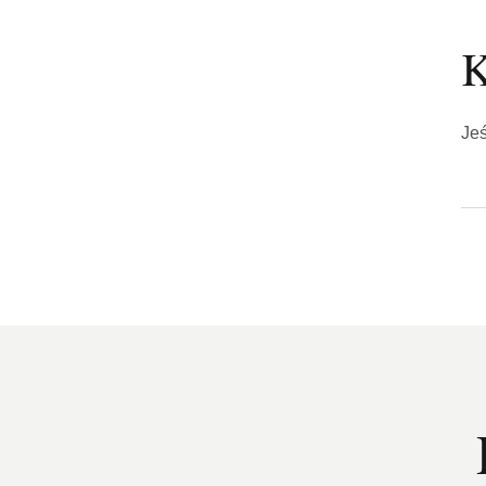
K
Jeś