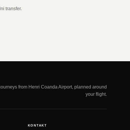
i transfer.
 journeys from Henri Coanda Airport, planned around
your flight.
KONTAKT