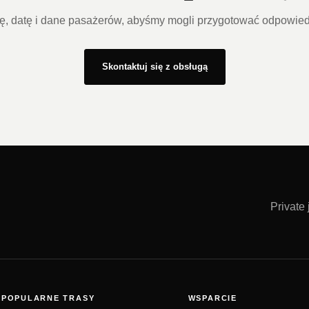
sę, datę i dane pasażerów, abyśmy mogli przygotować odpowiedn
Skontaktuj się z obsługą
Private
POPULARNE TRASY
WSPARCIE