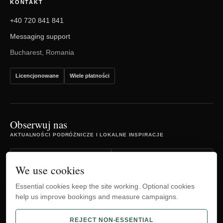
KONTAKT
+40 720 841 841
Messaging support
Bucharest, Romania
Licencjonowane
Wiele płatności
Obserwuj nas
AKTUALNOŚCI PODRÓŻNICZE I LOKALNE INSPIRACJE
Facebook
Instagram
We use cookies
Essential cookies keep the site working. Optional cookies
TripAdvisor
YouTube
help us improve bookings and measure campaigns.
WhatsApp
REJECT NON-ESSENTIAL