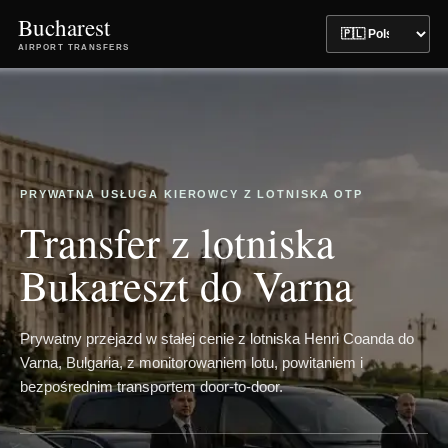
Bucharest
AIRPORT TRANSFERS
PRYWATNA USŁUGA KIEROWCY Z LOTNISKA OTP
Transfer z lotniska
Bukareszt do Varna
Prywatny przejazd w stałej cenie z lotniska Henri Coanda do
Varna, Bulgaria, z monitorowaniem lotu, powitaniem i
bezpośrednim transportem door-to-door.