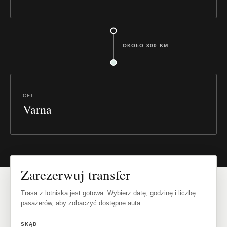
OKOŁO 300 KM
CEL
Varna
Zarezerwuj transfer
Trasa z lotniska jest gotowa. Wybierz datę, godzinę i liczbę
pasażerów, aby zobaczyć dostępne auta.
SKĄD