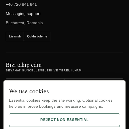
+40 720 841 841
Messaging support
Bucharest, Romania
Lisanslı
Çoklu ödeme
Bizi takip edin
SEYAHAT GÜNCELLEMELERI VE YEREL ILHAM
Facebook
Instagram
We use cookies
Essential cookies keep the site working. Optional cookies
TripAdvisor
YouTube
help us improve bookings and measure campaigns.
WhatsApp
REJECT NON-ESSENTIAL