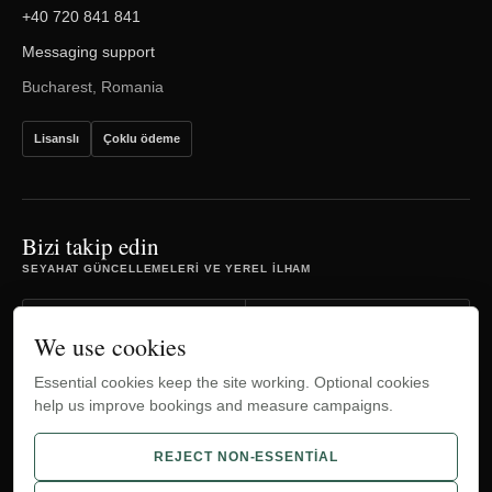
+40 720 841 841
Messaging support
Bucharest, Romania
Lisanslı
Çoklu ödeme
Bizi takip edin
SEYAHAT GÜNCELLEMELERI VE YEREL ILHAM
Facebook
Instagram
We use cookies
Essential cookies keep the site working. Optional cookies
TripAdvisor
YouTube
help us improve bookings and measure campaigns.
WhatsApp
REJECT NON-ESSENTIAL