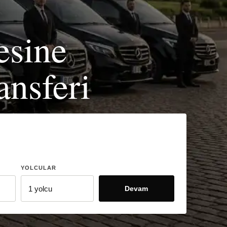
esine
nsferi
YOLCULAR
Devam