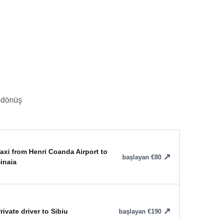
ş-dönüş
axi from Henri Coanda Airport to
başlayan €80
inaia
rivate driver to Sibiu
başlayan €190