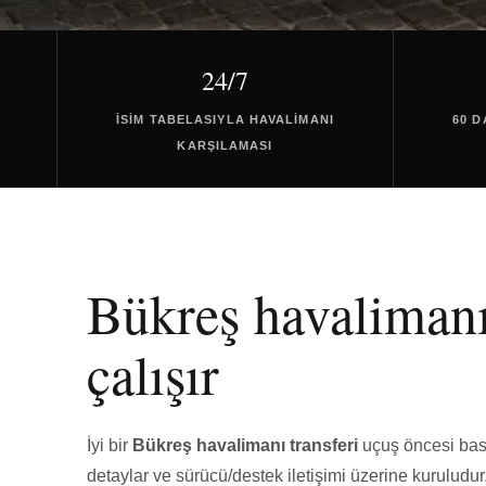
24/7
İSIM TABELASIYLA HAVALIMANI
60 
KARŞILAMASI
Bükreş havalimanı 
çalışır
İyi bir
Bükreş havalimanı transferi
uçuş öncesi basit
detaylar ve sürücü/destek iletişimi üzerine kuruludur