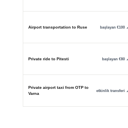
Airport transportation to Ruse
başlayan €100
Private ride to Pitesti
başlayan €80
Private airport taxi from OTP to
etkinlik transferi
Varna