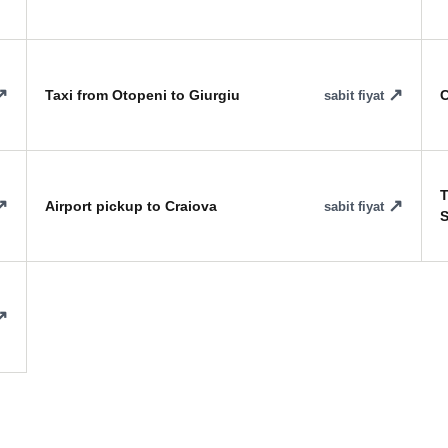
Taxi from Otopeni to Giurgiu
C
sabit fiyat
T
Airport pickup to Craiova
sabit fiyat
S