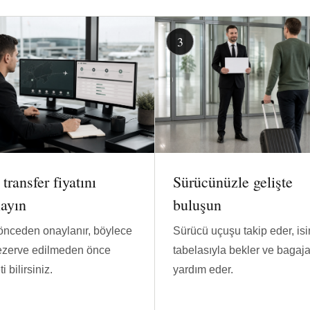
 transfer fiyatını
Sürücünüzle gelişte
layın
buluşun
önceden onaylanır, böylece
Sürücü uçuşu takip eder, is
ezerve edilmeden önce
tabelasıyla bekler ve bagaj
i bilirsiniz.
yardım eder.