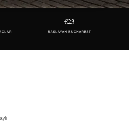
€23
RAÇLAR
BAŞLAYAN BUCHAREST
aylı