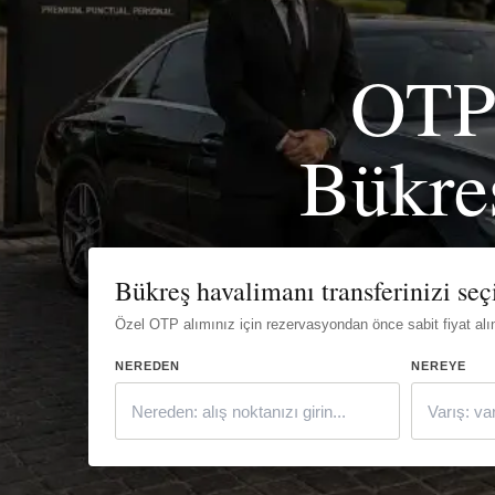
OTP’
Bükre
Bükreş havalimanı transferinizi seç
Özel OTP alımınız için rezervasyondan önce sabit fiyat alı
NEREDEN
NEREYE