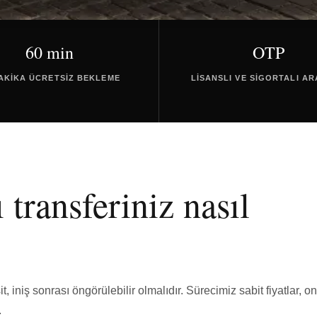
60 min
OTP
DAKIKA ÜCRETSIZ BEKLEME
LISANSLI VE SIGORTALI A
transferiniz nasıl
, iniş sonrası öngörülebilir olmalıdır. Sürecimiz sabit fiyatlar, on
.