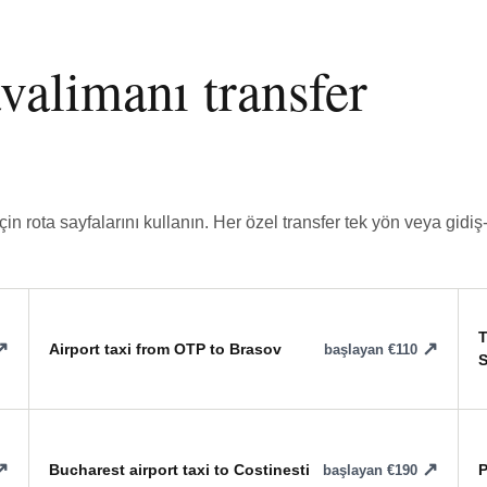
valimanı transfer
 için rota sayfalarını kullanın. Her özel transfer tek yön veya gidi
T
Airport taxi from OTP to Brasov
başlayan €110
S
Bucharest airport taxi to Costinesti
P
başlayan €190