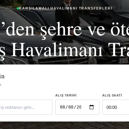
KARŞILAMALI HAVALIMANI TRANSFERLERI
den şehre ve öt
ş Havalimanı Tra
in
n.
ALIŞ TARIHI
ALIŞ SAATI