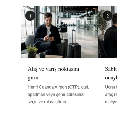
Alış ve varış noktasını
Sabit
girin
onay
Henri Coanda Airport (OTP), otel,
Ücret 
apartman veya şehir adresinizi
araç r
seçin ve rotayı görün.
maliyet