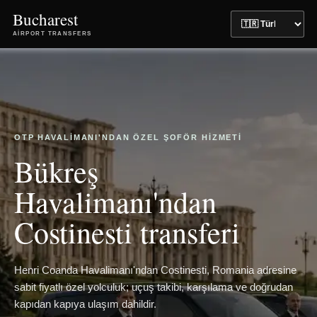
Bucharest
AIRPORT TRANSFERS
OTP HAVALIMANI'NDAN ÖZEL ŞOFÖR HIZMETI
Bükreş
Havalimanı'ndan
Costinesti transferi
Henri Coanda Havalimanı'ndan Costinesti, Romania adresine
sabit fiyatlı özel yolculuk; uçuş takibi, karşılama ve doğrudan
kapıdan kapıya ulaşım dahildir.