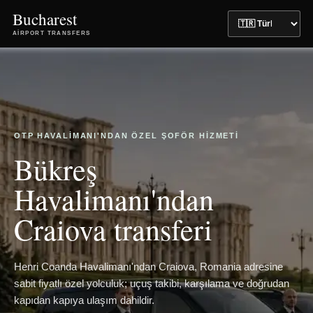
Bucharest
AIRPORT TRANSFERS
OTP HAVALIMANI'NDAN ÖZEL ŞOFÖR HIZMETI
Bükreş
Havalimanı'ndan
Craiova transferi
Henri Coanda Havalimanı'ndan Craiova, Romania adresine
sabit fiyatlı özel yolculuk; uçuş takibi, karşılama ve doğrudan
kapıdan kapıya ulaşım dahildir.