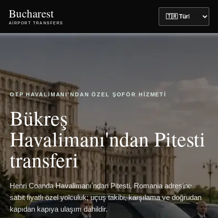
Bucharest
AIRPORT TRANSFERS
OTP HAVALIMANI'NDAN ÖZEL ŞOFÖR HIZMETI
Bükreş
Havalimanı'ndan Pitesti
transferi
Henri Coanda Havalimanı'ndan Pitesti, Romania adresine
sabit fiyatlı özel yolculuk; uçuş takibi, karşılama ve doğrudan
kapıdan kapıya ulaşım dahildir.