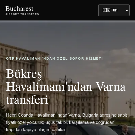
Bucharest
AIRPORT TRANSFERS
OTP HAVALIMANI'NDAN ÖZEL ŞOFÖR HIZMETI
Bükreş
Havalimanı'ndan Varna
transferi
Henri Coanda Havalimanı'ndan Varna, Bulgaria adresine sabit
fiyatlı özel yolculuk; uçuş takibi, karşılama ve doğrudan
kapıdan kapıya ulaşım dahildir.