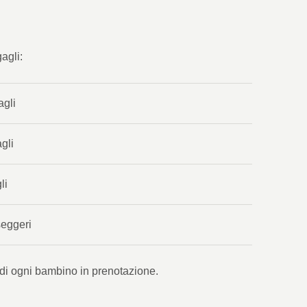
agli:
agli
gli
li
seggeri
ta di ogni bambino in prenotazione.