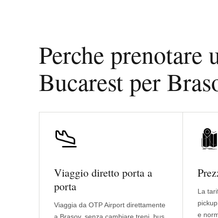
Perche prenotare u
Bucarest per Bras
Viaggio diretto porta a
Prez
porta
La tar
pickup
Viaggia da OTP Airport direttamente
e norma
a Brasov, senza cambiare treni, bus