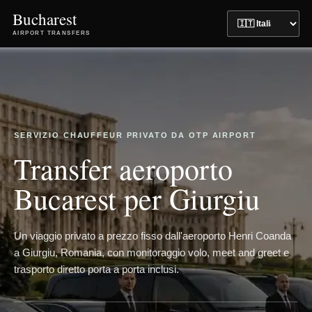
Bucharest
AIRPORT TRANSFERS
SERVIZIO CHAUFFEUR PRIVATO DA OTP AIRPORT
Transfer aeroporto
Bucarest per Giurgiu
Un viaggio privato a prezzo fisso dall'aeroporto Henri Coanda
a Giurgiu, Romania, con monitoraggio volo, meet and greet e
trasporto diretto porta a porta inclusi.