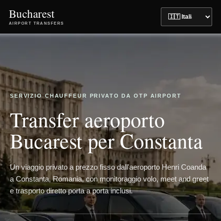
Bucharest
AIRPORT TRANSFERS
SERVIZIO CHAUFFEUR PRIVATO DA OTP AIRPORT
Transfer aeroporto
Bucarest per Constanta
Un viaggio privato a prezzo fisso dall'aeroporto Henri Coanda
a Constanta, Romania, con monitoraggio volo, meet and greet
e trasporto diretto porta a porta inclusi.