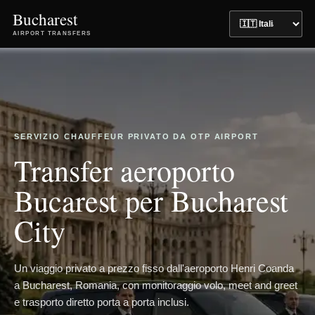
Bucharest
AIRPORT TRANSFERS
SERVIZIO CHAUFFEUR PRIVATO DA OTP AIRPORT
Transfer aeroporto
Bucarest per Bucharest
City
Un viaggio privato a prezzo fisso dall'aeroporto Henri Coanda
a Bucharest, Romania, con monitoraggio volo, meet and greet
e trasporto diretto porta a porta inclusi.