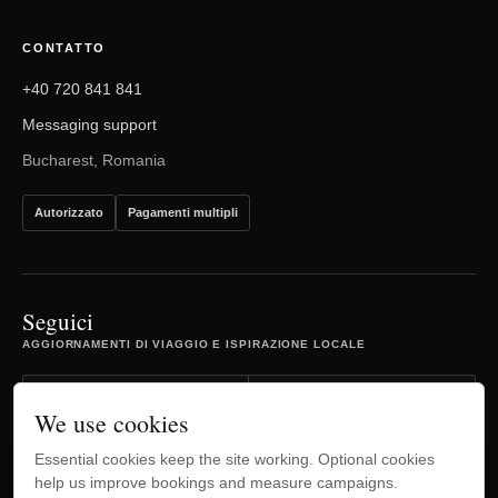
CONTATTO
+40 720 841 841
Messaging support
Bucharest, Romania
Autorizzato
Pagamenti multipli
Seguici
AGGIORNAMENTI DI VIAGGIO E ISPIRAZIONE LOCALE
Facebook
Instagram
We use cookies
Essential cookies keep the site working. Optional cookies
TripAdvisor
YouTube
help us improve bookings and measure campaigns.