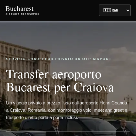
Bucharest
AIRPORT TRANSFERS
SERVIZIO CHAUFFEUR PRIVATO DA OTP AIRPORT
Transfer aeroporto
Bucarest per Craiova
Un viaggio privato a prezzo fisso dall'aeroporto Henri Coanda
a Craiova, Romania, con monitoraggio volo, meet and greet e
trasporto diretto porta a porta inclusi.