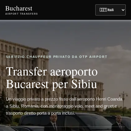
Bucharest
AIRPORT TRANSFERS
SERVIZIO CHAUFFEUR PRIVATO DA OTP AIRPORT
Transfer aeroporto
Bucarest per Sibiu
Un viaggio privato a prezzo fisso dall'aeroporto Henri Coanda
a Sibiu, Romania, con monitoraggio volo, meet and greet e
trasporto diretto porta a porta inclusi.