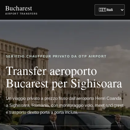
Bucharest
AIRPORT TRANSFERS
SERVIZIO CHAUFFEUR PRIVATO DA OTP AIRPORT
Transfer aeroporto
Bucarest per Sighisoara
Un viaggio privato a prezzo fisso dall'aeroporto Henri Coanda
a Sighisoara, Romania, con monitoraggio volo, meet and greet
e trasporto diretto porta a porta inclusi.