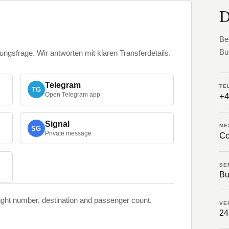
D
Be
Bu
gsfrage. Wir antworten mit klaren Transferdetails.
Telegram
TE
TG
Open Telegram app
+4
Signal
ME
SG
Private message
Co
SE
Bu
light number, destination and passenger count.
VE
24