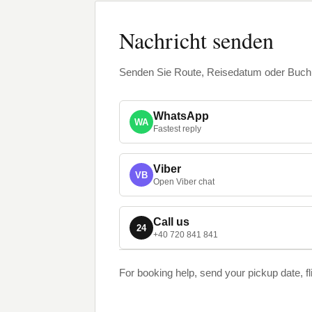
Nachricht senden
Senden Sie Route, Reisedatum oder Buchun
WhatsApp
WA
Fastest reply
Viber
VB
Open Viber chat
Call us
24
+40 720 841 841
For booking help, send your pickup date, f