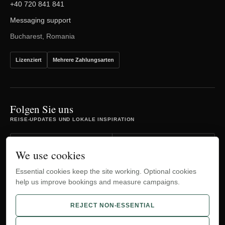
+40 720 841 841
Messaging support
Bucharest, Romania
Lizenziert
Mehrere Zahlungsarten
Folgen Sie uns
REISE-UPDATES UND LOKALE INSPIRATION
Facebook
Instagram
We use cookies
Essential cookies keep the site working. Optional cookies
TripAdvisor
YouTube
help us improve bookings and measure campaigns.
WhatsApp
REJECT NON-ESSENTIAL