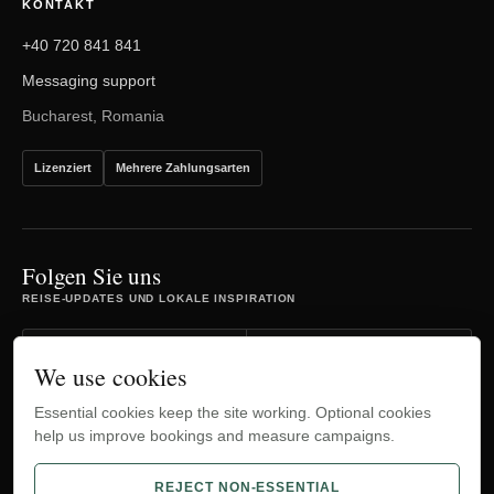
KONTAKT
+40 720 841 841
Messaging support
Bucharest, Romania
Lizenziert
Mehrere Zahlungsarten
Folgen Sie uns
REISE-UPDATES UND LOKALE INSPIRATION
Facebook
Instagram
We use cookies
Essential cookies keep the site working. Optional cookies
TripAdvisor
YouTube
help us improve bookings and measure campaigns.
WhatsApp
REJECT NON-ESSENTIAL